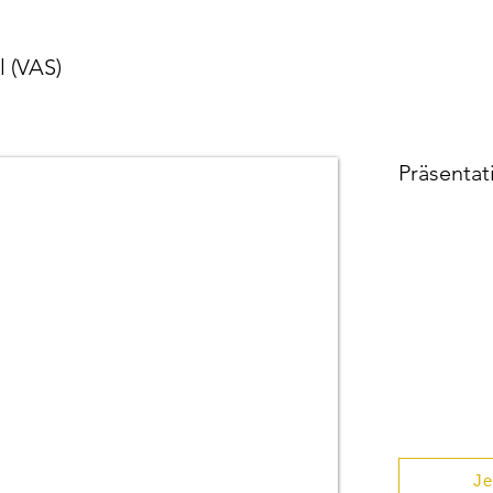
l (VAS)
Präsentat
Je