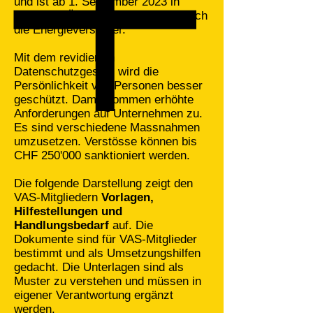
und ist ab 1. September 2023 in
Kraft. Die Änderungen betreffen auch
die Energieversorger.
Mit dem revidierten
Datenschutzgesetz wird die
Persönlichkeit von Personen besser
geschützt. Damit kommen erhöhte
Anforderungen auf Unternehmen zu.
Es sind verschiedene Massnahmen
umzusetzen. Verstösse können bis
CHF 250'000 sanktioniert werden.
Die folgende Darstellung zeigt den
VAS-Mitgliedern
Vorlagen,
Hilfestellungen und
Handlungsbedarf
auf. Die
Dokumente sind für VAS-Mitglieder
bestimmt und als Umsetzungshilfen
gedacht. Die Unterlagen sind als
Muster zu verstehen und müssen in
eigener Verantwortung ergänzt
werden.